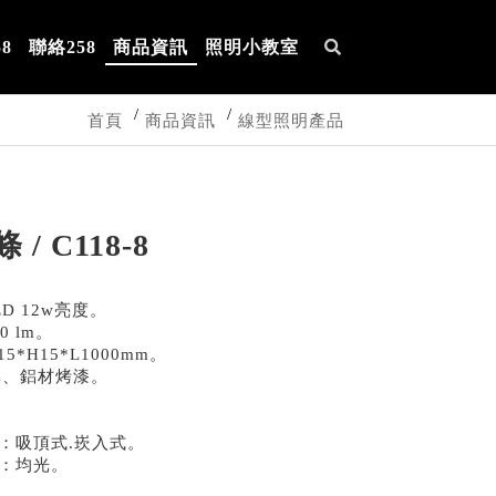
8
聯絡258
商品資訊
照明小教室
首頁
商品資訊
線型照明產品
 / C118-8
D 12w亮度。
0 lm。
5*H15*L1000mm。
C、鋁材烤漆。
：吸頂式.崁入式。
：均光。