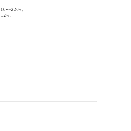
10v~220v。
12w。