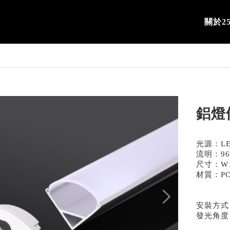
關於25
鋁燈條
光源：LE
流明：96
尺寸：W1
材質：P
安裝方式
發光角度