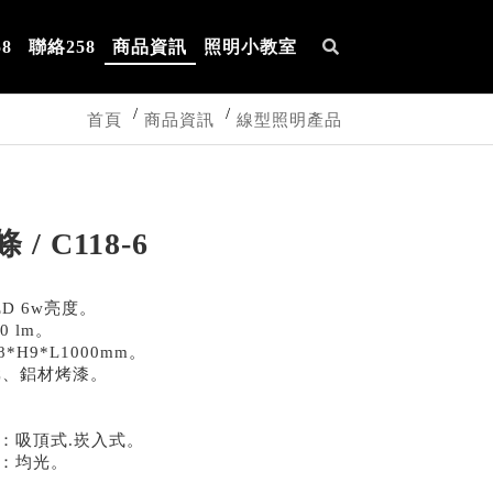
8
聯絡258
商品資訊
照明小教室
首頁
商品資訊
線型照明產品
 / C118-6
D 6w亮度。
0 lm。
*H9*L1000mm。
C、鋁材烤漆。
：吸頂式.崁入式。
：均光。