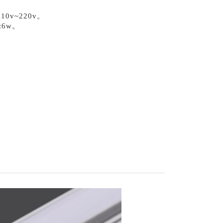
10v~220v。
6w。