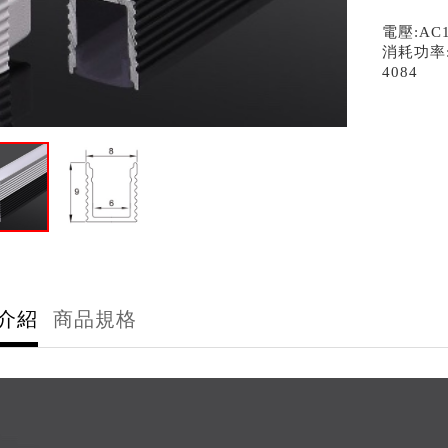
電壓:AC1
消耗功率:
​4084
介紹
商品規格