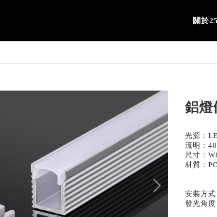
關於25
鋁燈條
光源：LE
流明：48
尺寸：W8
材質：P
安裝方式
發光角度