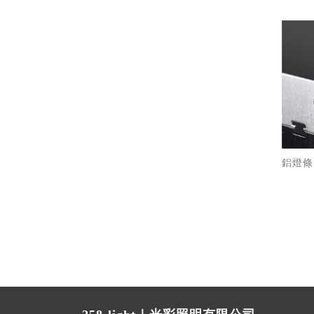
鋁燈條 /