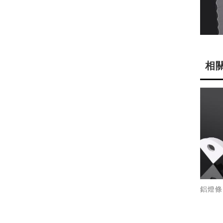
相
鋁燈條 /