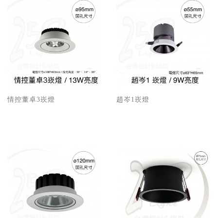
情控董卓3崁燈
趙岑1崁燈