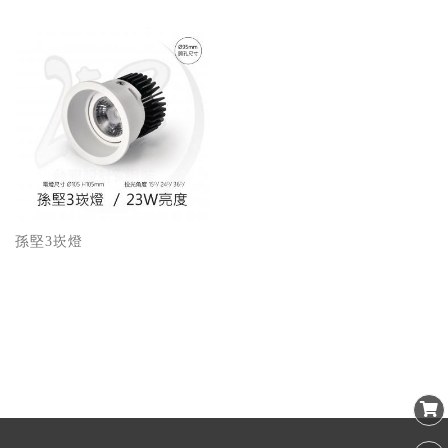
孫堅3崁燈