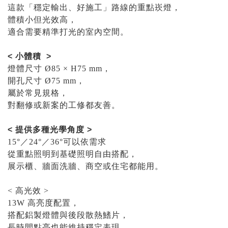
這款「穩定輸出、好施工」路線的重點崁燈，
體積小但光效高，
適合需要精準打光的室內空間。
< 小體積 >
燈體尺寸 Ø85 × H75 mm，
開孔尺寸 Ø75 mm，
屬於常見規格，
對翻修或新案的工修都友善。
< 提供多種光學角度 >
15°／24°／36°可以依需求
從重點照明到基礎照明自由搭配，
展示櫃、牆面洗牆、商空或住宅都能用。
< 高光效 >
13W 高亮度配置，
搭配鋁製燈體與後段散熱鰭片，
長時間點亮也能維持穩定表現，