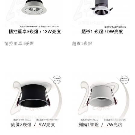
情控董卓3崁燈
趙岑1崁燈