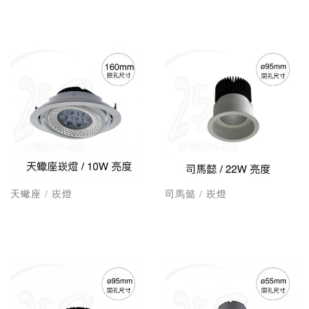
天蠍座 / 崁燈
司馬懿 / 崁燈